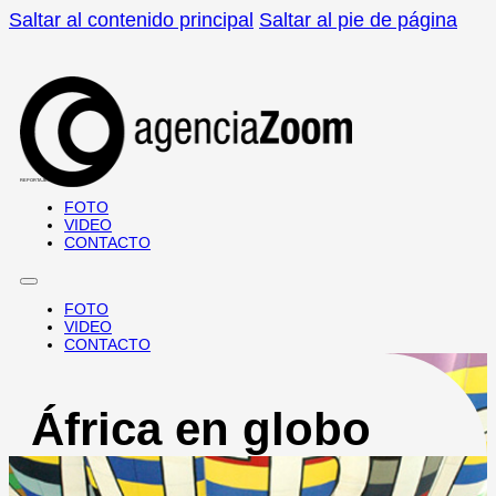
Saltar al contenido principal
Saltar al pie de página
REPORTAJES · DOCUMENTALES
FOTO
VIDEO
CONTACTO
FOTO
VIDEO
CONTACTO
África en globo