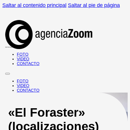
Saltar al contenido principal
Saltar al pie de página
REPORTAJES · DOCUMENTALES
FOTO
VIDEO
CONTACTO
FOTO
VIDEO
CONTACTO
«El Foraster»
(localizaciones)