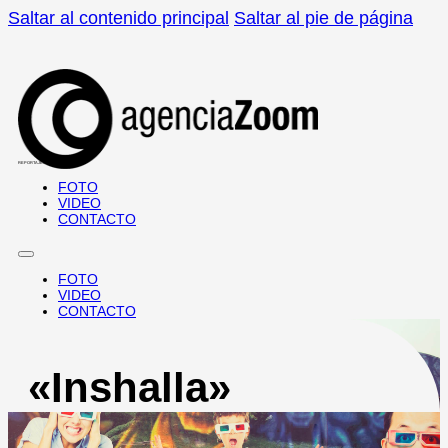
Saltar al contenido principal
Saltar al pie de página
REPORTAJES · DOCUMENTALES
FOTO
VIDEO
CONTACTO
FOTO
VIDEO
CONTACTO
«Inshalla»