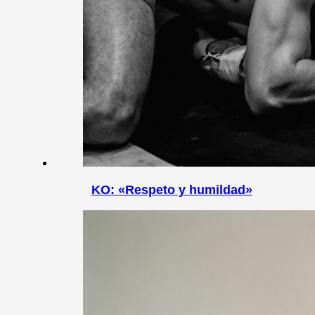
KO: «Respeto y humildad»