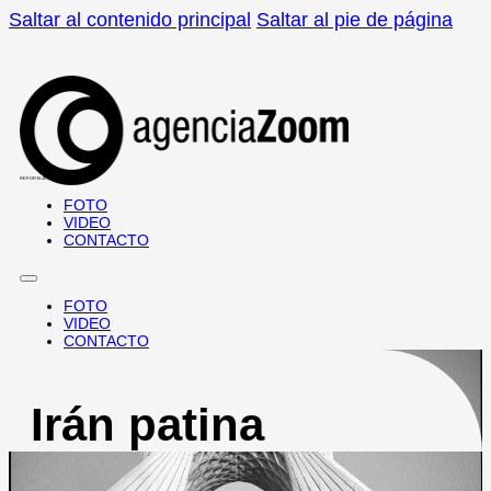
Saltar al contenido principal
Saltar al pie de página
REPORTAJES · DOCUMENTALES
FOTO
VIDEO
CONTACTO
FOTO
VIDEO
CONTACTO
Irán patina