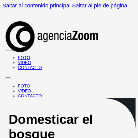
Saltar al contenido principal
Saltar al pie de página
REPORTAJES · DOCUMENTALES
FOTO
VIDEO
CONTACTO
FOTO
VIDEO
CONTACTO
Domesticar el
bosque